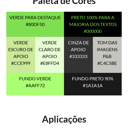
Paleta de Cores
VERDE PARA DESTAQUE
PRETO 100% PARA A
#80DF50
MAIORIA DOS TEXTOS
#000000
VERDE
VERDE
CINZA DE
TOM DAS
ESCURO DE
CLARO DE
APOIO
IMAGENS
APOIO
APOIO
#333333
P&B
#CCE999
#E8FFD4
#C4C5BE
FUNDO VERDE
FUNDO PRETO 90%
#AAFF72
#1A1A1A
Aplicações